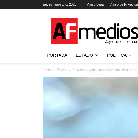
jueves, agosto 6, 2026
Aviso Legal
Aviso de Privacid
AFmedios
.-
Agencia
de
Noticias
PORTADA
ESTADO
POLÍTICA
Inicio
Estado
Rescatan a gatito atrapado en una alcantarill