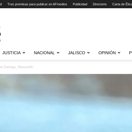
ad
Tres premisas para publicar en AFmedios
Publicidad
Directorio
Carta de Étic
JUSTICIA
NACIONAL
JALISCO
OPINIÓN
P
a en Santiago, Manzanillo