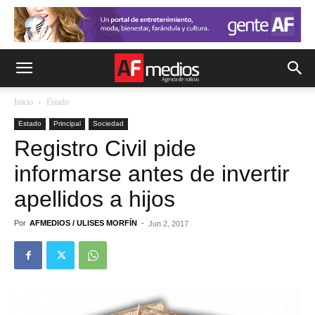
Inicio
Estado
Estado
Principal
Sociedad
Registro Civil pide
informarse antes de invertir
apellidos a hijos
Por
AFMEDIOS / ULISES MORFÍN
-
Jun 2, 2017