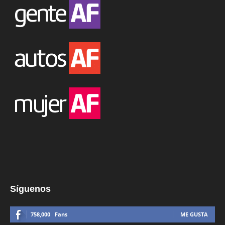
Síguenos
758,000
Fans
ME GUSTA