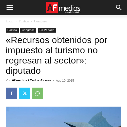
Inicio
Política
Congreso
Política
Congreso
En Portada
«Recursos obtenidos por
impuesto al turismo no
regresan al sector»:
diputado
Por
AFmedios / Carlos Alcaraz
-
Ago 10, 2015