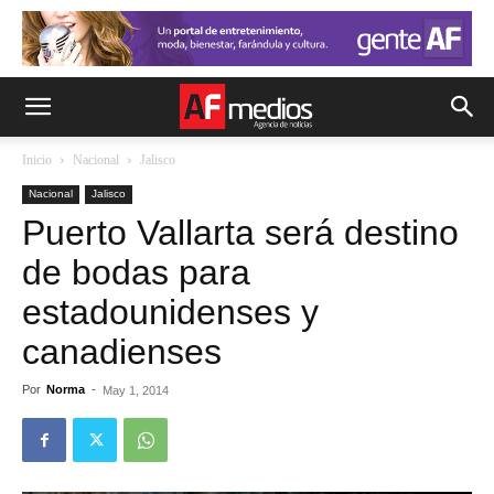
Inicio
Nacional
Jalisco
Nacional
Jalisco
Puerto Vallarta será destino
de bodas para
estadounidenses y
canadienses
Por
Norma
-
May 1, 2014