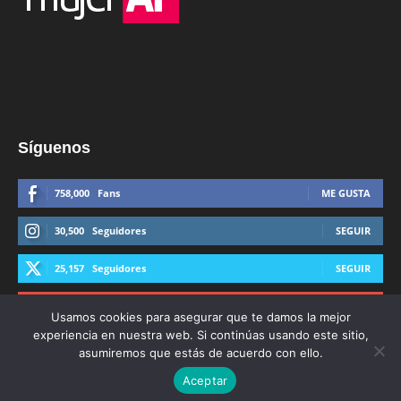
Síguenos
758,000
Fans
ME GUSTA
30,500
Seguidores
SEGUIR
25,157
Seguidores
SEGUIR
44,600
Suscriptores
SUSCRIBIRTE
Usamos cookies para asegurar que te damos la mejor
experiencia en nuestra web. Si continúas usando este sitio,
asumiremos que estás de acuerdo con ello.
Aceptar
© Derechos Reservados AFmedios 2021