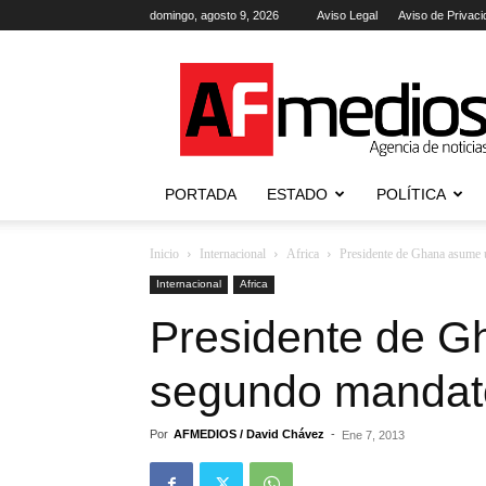
domingo, agosto 9, 2026
Aviso Legal
Aviso de Privaci
AFmedios
.-
Agencia
de
Noticias
PORTADA
ESTADO
POLÍTICA
Inicio
Internacional
Africa
Presidente de Ghana asume
Internacional
Africa
Presidente de 
segundo mandat
Por
AFMEDIOS / David Chávez
-
Ene 7, 2013