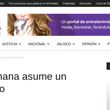
dad
Tres premisas para publicar en AFmedios
Publicidad
Directorio
Carta de Ét
JUSTICIA
NACIONAL
JALISCO
OPINIÓN
P
 un segundo mandato
Ghana asume un
o