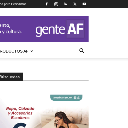
ica para Periodistas
RODUCTOS AF
Búsquedas