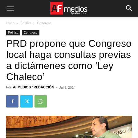
Inicio
Política
Congreso
Política
Congreso
PRD propone que Congreso
local haga consultas previas
a dictámenes como ‘Ley
Chaleco’
Por
AFMEDIOS / REDACCIÓN
-
Jul 9, 2014