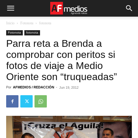
Inicio
Fotonota
fotonota
Fotonota
fotonota
Parra reta a Brenda a
comprobar con peritos si
fotos de viaje a Medio
Oriente son “truqueadas”
Por
AFMEDIOS / REDACCIÓN
-
Jun 19, 2012