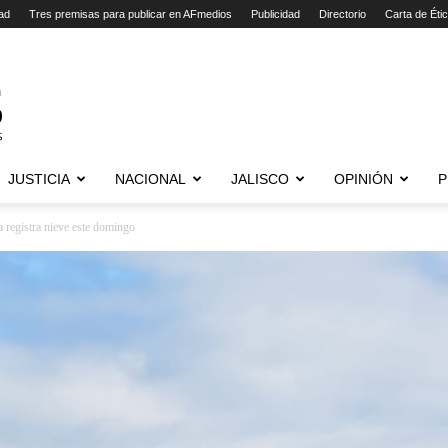
ad
Tres premisas para publicar en AFmedios
Publicidad
Directorio
Carta de Éti
JUSTICIA
NACIONAL
JALISCO
OPINIÓN
P
registra nieve este domingo