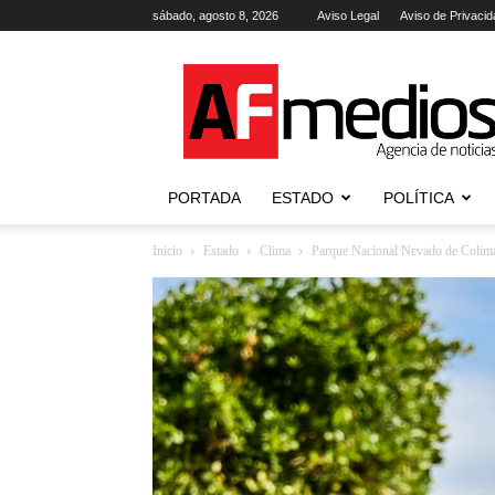
sábado, agosto 8, 2026
Aviso Legal
Aviso de Privacid
AFmedios
.-
Agencia
de
Noticias
PORTADA
ESTADO
POLÍTICA
Inicio
Estado
Clima
Parque Nacional Nevado de Colima 