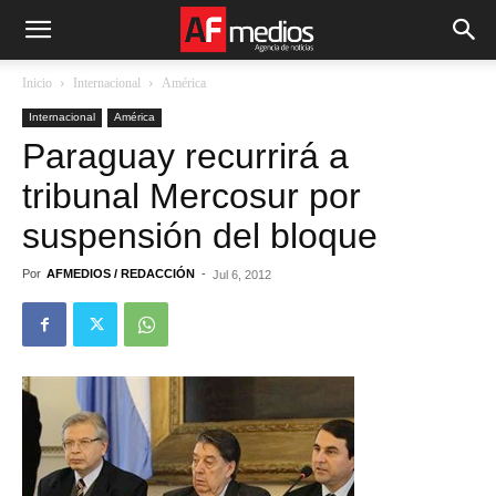
Inicio
Internacional
América
Internacional
América
Paraguay recurrirá a
tribunal Mercosur por
suspensión del bloque
Por
AFMEDIOS / REDACCIÓN
-
Jul 6, 2012