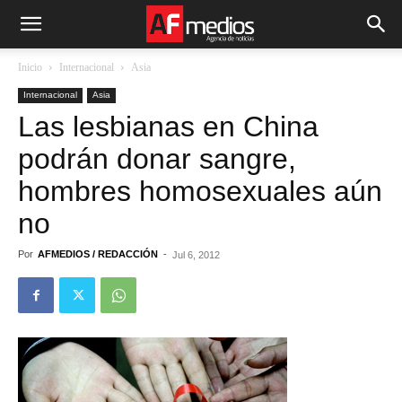
Inicio
Internacional
Asia
Internacional
Asia
Las lesbianas en China
podrán donar sangre,
hombres homosexuales aún
no
Por
AFMEDIOS / REDACCIÓN
-
Jul 6, 2012