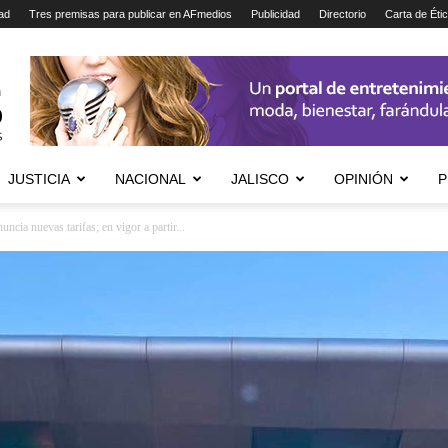
ad
Tres premisas para publicar en AFmedios
Publicidad
Directorio
Carta de Éti
JUSTICIA
NACIONAL
JALISCO
OPINIÓN
P
cia nuevas tarifas; en vigor a partir...