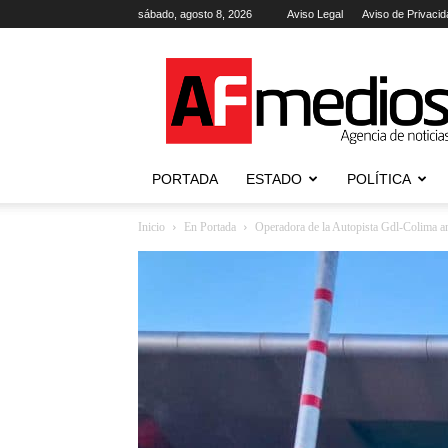
sábado, agosto 8, 2026
Aviso Legal
Aviso de Privacid
AFmedios
.-
Agencia
de
Noticias
PORTADA
ESTADO
POLÍTICA
Inicio
En Portada
Operadora de la Autopista Gdl-Colima anun