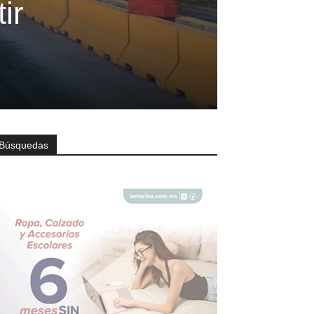
ir
Búsquedas