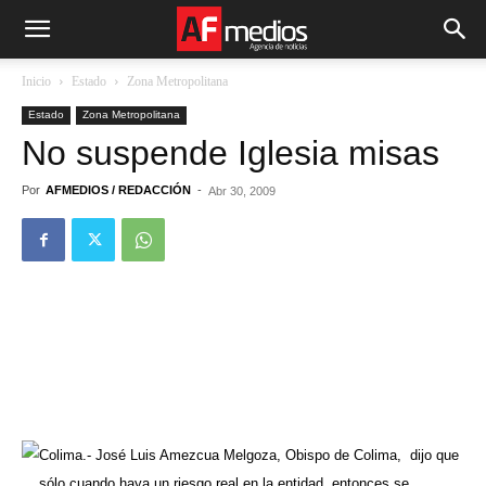
Inicio
Estado
Zona Metropolitana
Estado
Zona Metropolitana
No suspende Iglesia misas
Por
AFMEDIOS / REDACCIÓN
-
Abr 30, 2009
Colima.- José Luis Amezcua Melgoza, Obispo de Colima,
dijo que
sólo cuando haya un riesgo real en la entidad, entonces se