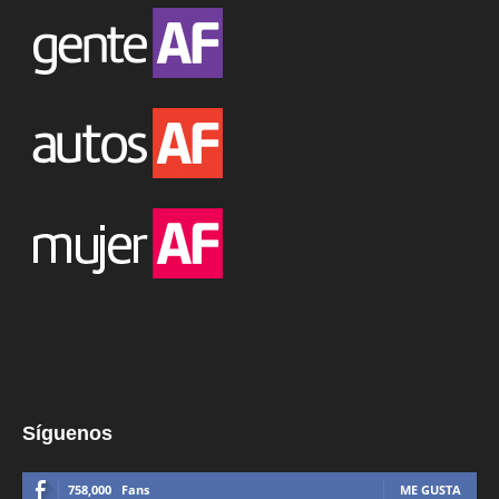
Síguenos
758,000
Fans
ME GUSTA