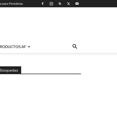
ca para Periodistas
RODUCTOS AF
Búsquedas