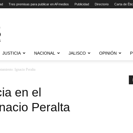
ad
Tres premisas para publicar en AFmedios
Publicidad
Directorio
Carta de Éti
JUSTICIA
NACIONAL
JALISCO
OPINIÓN
P
tamiento: Ignacio Peralta
ia en el
nacio Peralta