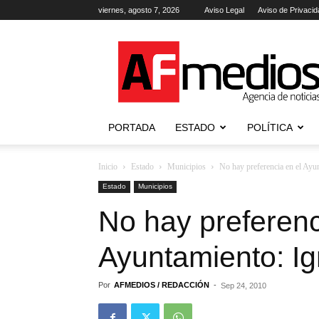
viernes, agosto 7, 2026
Aviso Legal
Aviso de Privacid
AFmedios
.-
Agencia
de
Noticias
PORTADA
ESTADO
POLÍTICA
Inicio
Estado
Municipios
No hay preferencia en el Ayun
Estado
Municipios
No hay preferenc
Ayuntamiento: Ig
Por
AFMEDIOS / REDACCIÓN
-
Sep 24, 2010