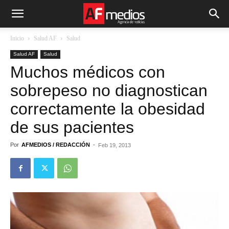
Inicio
Salud AF
Salud
Salud AF
Salud
Muchos médicos con
sobrepeso no diagnostican
correctamente la obesidad
de sus pacientes
Por
AFMEDIOS / REDACCIÓN
-
Feb 19, 2013