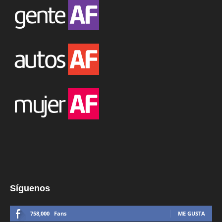
Síguenos
758,000
Fans
ME GUSTA