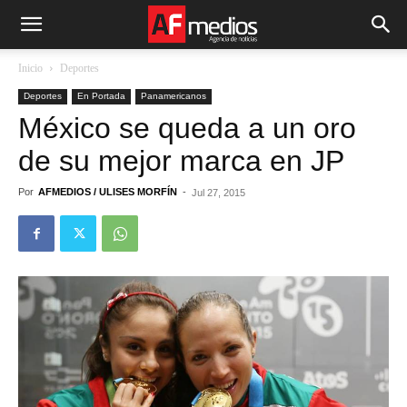
Inicio
Deportes
Deportes
En Portada
Panamericanos
México se queda a un oro
de su mejor marca en JP
Por
AFMEDIOS / ULISES MORFÍN
-
Jul 27, 2015