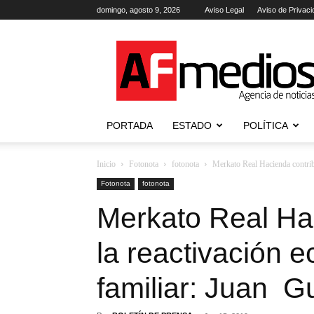
domingo, agosto 9, 2026
Aviso Legal
Aviso de Privaci
AFmedios
.-
Agencia
de
Noticias
PORTADA
ESTADO
POLÍTICA
Inicio
Fotonota
fotonota
Merkato Real Hacienda contrib
Fotonota
fotonota
Merkato Real Ha
la reactivación 
familiar: Juan Gu