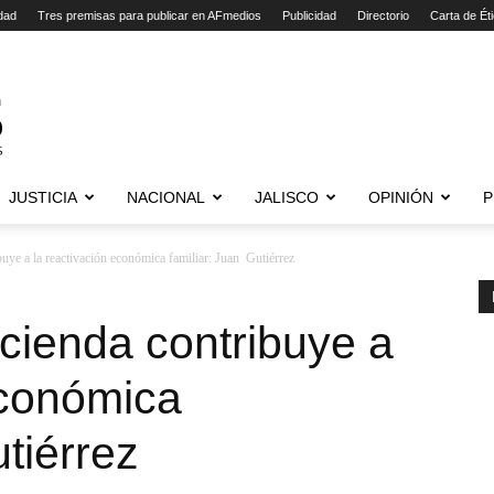
dad
Tres premisas para publicar en AFmedios
Publicidad
Directorio
Carta de Ét
JUSTICIA
NACIONAL
JALISCO
OPINIÓN
P
uye a la reactivación económica familiar: Juan Gutiérrez
cienda contribuye a
económica
tiérrez