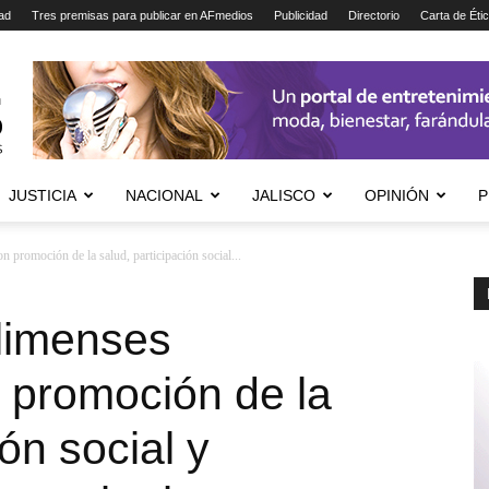
ad
Tres premisas para publicar en AFmedios
Publicidad
Directorio
Carta de Éti
JUSTICIA
NACIONAL
JALISCO
OPINIÓN
P
 promoción de la salud, participación social...
limenses
 promoción de la
ión social y