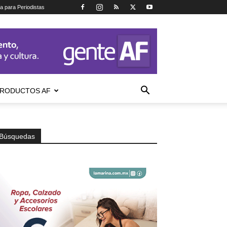
ca para Periodistas
RODUCTOS AF
Búsquedas