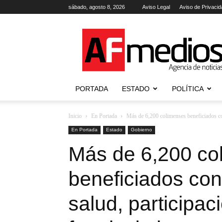
sábado, agosto 8, 2026
Aviso Legal
Aviso de Privacid
AFmedios
.-
Agencia
de
Noticias
PORTADA
ESTADO
POLÍTICA
Inicio
En Portada
Más de 6,200 colimenses beneficiados con
En Portada
Estado
Gobierno
Más de 6,200 co
beneficiados con
salud, participac