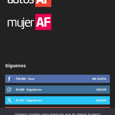
Síguenos
758,000
Fans
ME GUSTA
30,500
Seguidores
SEGUIR
25,157
Seguidores
SEGUIR
44,600
Suscriptores
SUSCRIBIRTE
Usamos cookies para asegurar que te damos la mejor