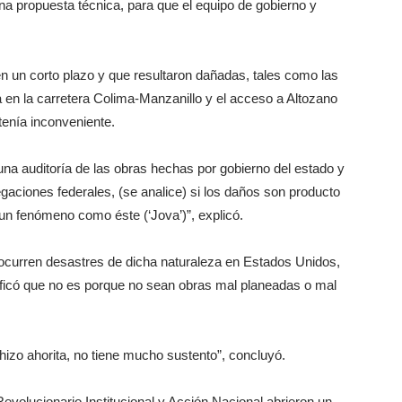
 una propuesta técnica, para que el equipo de gobierno y
n un corto plazo y que resultaron dañadas, tales como las
ada en la carretera Colima-Manzanillo y el acceso a Altozano
o tenía inconveniente.
una auditoría de las obras hechas por gobierno del estado y
gaciones federales, (se analice) si los daños son producto
 un fenómeno como éste (‘Jova’)”, explicó.
ocurren desastres de dicha naturaleza en Estados Unidos,
ificó que no es porque no sean obras mal planeadas o mal
hizo ahorita, no tiene mucho sustento”, concluyó.
Revolucionario Institucional y Acción Nacional abrieron un