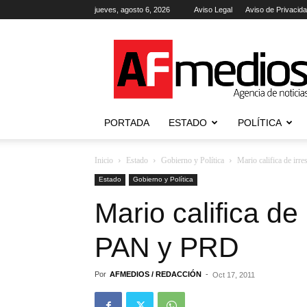
jueves, agosto 6, 2026
Aviso Legal
Aviso de Privacid
AFmedios
.-
Agencia
de
Noticias
PORTADA
ESTADO
POLÍTICA
Inicio
Estado
Gobierno y Política
Mario califica de ir
Estado
Gobierno y Política
Mario califica de
PAN y PRD
Por
AFMEDIOS / REDACCIÓN
-
Oct 17, 2011