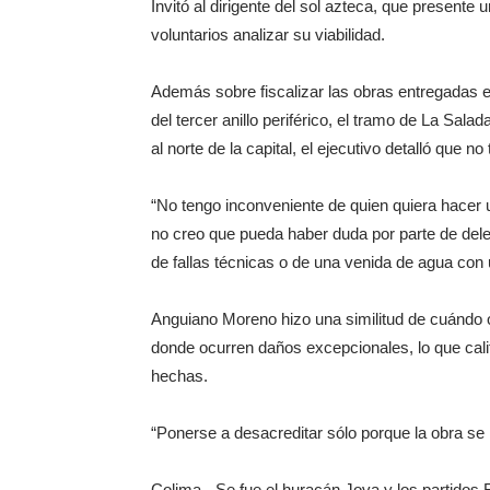
Invitó al dirigente del sol azteca, que presente
voluntarios analizar su viabilidad.
Además sobre fiscalizar las obras entregadas e
del tercer anillo periférico, el tramo de La Sal
al norte de la capital, el ejecutivo detalló que n
“No tengo inconveniente de quien quiera hacer 
no creo que pueda haber duda por parte de dele
de fallas técnicas o de una venida de agua con
Anguiano Moreno hizo una similitud de cuándo 
donde ocurren daños excepcionales, lo que cal
hechas.
“Ponerse a desacreditar sólo porque la obra se 
Colima.- Se fue el huracán Jova y los partidos 