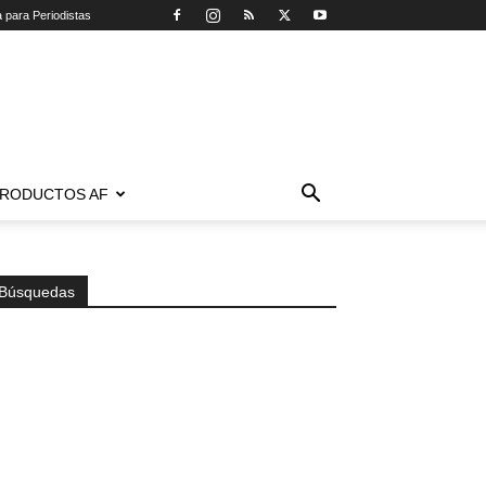
a para Periodistas
RODUCTOS AF
Búsquedas