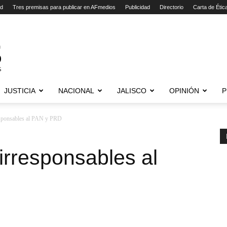
ad
Tres premisas para publicar en AFmedios
Publicidad
Directorio
Carta de Étic
JUSTICIA
NACIONAL
JALISCO
OPINIÓN
P
responsables al PAN y PRD
 irresponsables al