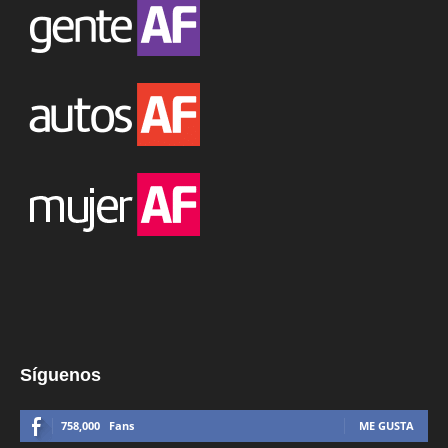
Síguenos
758,000
Fans
ME GUSTA