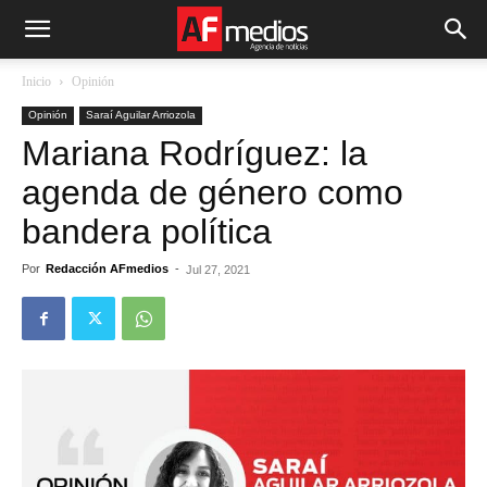
Inicio
Opinión
Opinión
Saraí Aguilar Arriozola
Mariana Rodríguez: la
agenda de género como
bandera política
Por
Redacción AFmedios
-
Jul 27, 2021