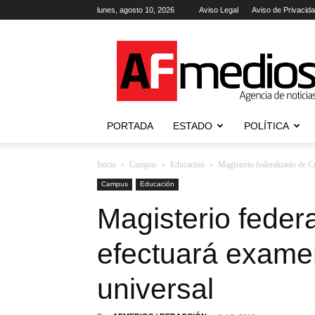
lunes, agosto 10, 2026
Aviso Legal
Aviso de Privacid
AFmedios
.-
Agencia
de
Noticias
PORTADA
ESTADO
POLÍTICA
Inicio
Campus
Educación
Magisterio federalizado de C
Campus
Educación
Magisterio feder
efectuará exame
universal