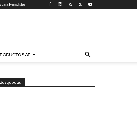
a para Periodistas
RODUCTOS AF
Búsquedas