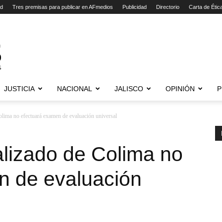
ad
Tres premisas para publicar en AFmedios
Publicidad
Directorio
Carta de Étic
JUSTICIA
NACIONAL
JALISCO
OPINIÓN
P
olima no efectuará examen de evaluación universal
alizado de Colima no
n de evaluación