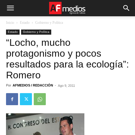
Inicio
Estado
Gobierno y Política
Estado
Gobierno y Política
“Locho, mucho
protagonismo y pocos
resultados para la ecología”:
Romero
Por
AFMEDIOS / REDACCIÓN
-
Ago 9, 2011