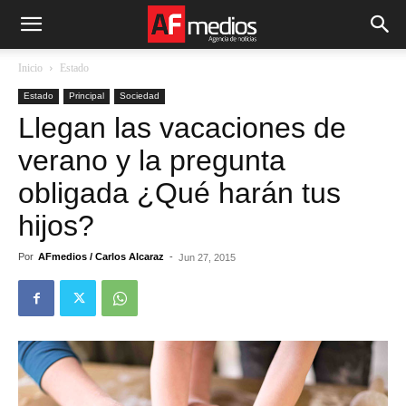
Inicio
Estado
Estado
Principal
Sociedad
Llegan las vacaciones de
verano y la pregunta
obligada ¿Qué harán tus
hijos?
Por
AFmedios / Carlos Alcaraz
-
Jun 27, 2015