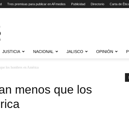
ad
Tres premisas para publicar en AFmedios
Publicidad
Directorio
Carta de Étic
JUSTICIA
NACIONAL
JALISCO
OPINIÓN
P
que los hombres en América
an menos que los
rica