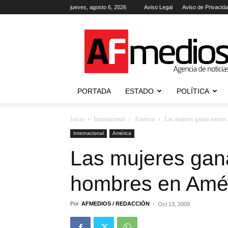
jueves, agosto 6, 2026
Aviso Legal
Aviso de Privacid
AFmedios
.-
Agencia
de
Noticias
PORTADA
ESTADO
POLÍTICA
Inicio
Internacional
América
Las mujeres ganan menos 
Internacional
América
Las mujeres gan
hombres en Amé
Por
AFMEDIOS / REDACCIÓN
-
Oct 13, 2009