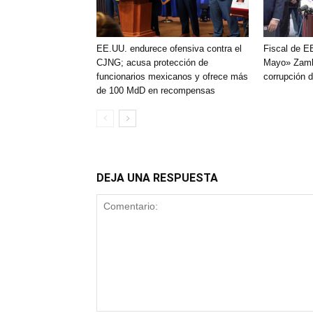
EE.UU. endurece ofensiva contra el
Fiscal de E
CJNG; acusa protección de
Mayo» Zamb
funcionarios mexicanos y ofrece más
corrupción 
de 100 MdD en recompensas
DEJA UNA RESPUESTA