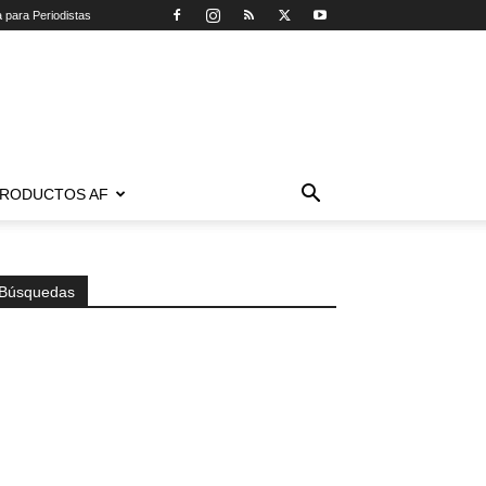
a para Periodistas
RODUCTOS AF
Búsquedas