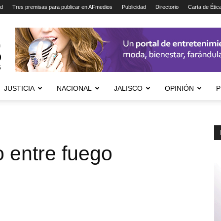
ad
Tres premisas para publicar en AFmedios
Publicidad
Directorio
Carta de Étic
JUSTICIA
NACIONAL
JALISCO
OPINIÓN
P
 entre fuego