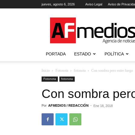
jueves, agosto 6, 2026
Aviso Legal
Aviso de Privacid
AFmedios
.-
Agencia
de
Noticias
PORTADA
ESTADO
POLÍTICA
Inicio
Fotonota
fotonota
Con sombra pero entre fuego
Fotonota
fotonota
Con sombra pero
Por
AFMEDIOS / REDACCIÓN
-
Ene 18, 2018