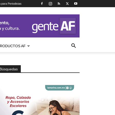
a para Periodistas
RODUCTOS AF
Búsquedas