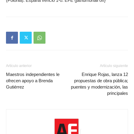
(Polonia). España venció 1-0. EFE {jathumbnail off}
Artículo anterior
Artículo siguiente
Maestros independientes le
Enrique Rojas, lanza 12
ofrecen apoyo a Brenda
propuestas de obra pública;
Gutiérrez
puentes y modernización, las
principales