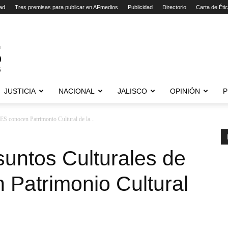
ad
Tres premisas para publicar en AFmedios
Publicidad
Directorio
Carta de Éti
JUSTICIA
NACIONAL
JALISCO
OPINIÓN
P
S conocen Patrimonio Cultural de la...
suntos Culturales de
Patrimonio Cultural