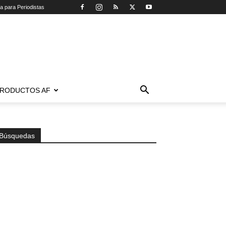
ca para Periodistas
RODUCTOS AF
Búsquedas