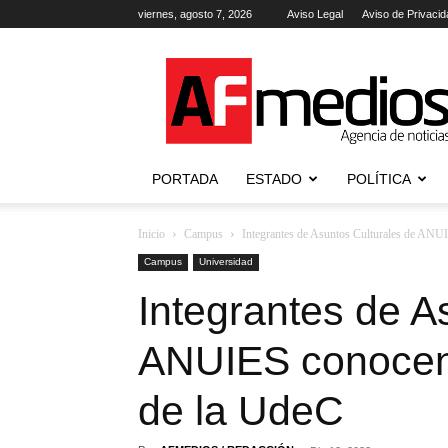
viernes, agosto 7, 2026
Aviso Legal
Aviso de Privacid
AFmedios
.-
Agencia
de
Noticias
PORTADA
ESTADO
POLÍTICA
Inicio
Campus
Integrantes de Asuntos Culturales de ANUIE
Campus
Universidad
Integrantes de A
ANUIES conocen 
de la UdeC