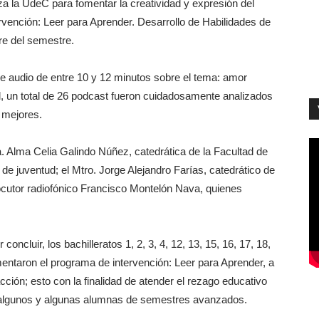
za la UdeC para fomentar la creatividad y expresión del
vención: Leer para Aprender. Desarrollo de Habilidades de
re del semestre.
de audio de entre 10 y 12 minutos sobre el tema: amor
al, un total de 26 podcast fueron cuidadosamente analizados
s mejores.
ra. Alma Celia Galindo Núñez, catedrática de la Facultad de
e juventud; el Mtro. Jorge Alejandro Farías, catedrático de
locutor radiofónico Francisco Montelón Nava, quienes
oncluir, los bachilleratos 1, 2, 3, 4, 12, 13, 15, 16, 17, 18,
mentaron el programa de intervención: Leer para Aprender, a
cción; esto con la finalidad de atender el rezago educativo
e algunos y algunas alumnas de semestres avanzados.