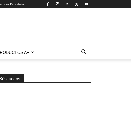
ca para Periodistas
RODUCTOS AF
Búsquedas