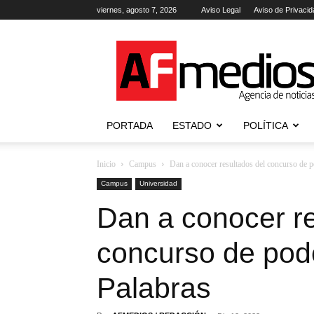
viernes, agosto 7, 2026
Aviso Legal
Aviso de Privacid
AFmedios
.-
Agencia
de
Noticias
PORTADA
ESTADO
POLÍTICA
Inicio
Campus
Dan a conocer resultados del concurso de 
Campus
Universidad
Dan a conocer re
concurso de pod
Palabras