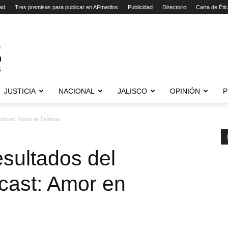
ad
Tres premisas para publicar en AFmedios
Publicidad
Directorio
Carta de Éti
JUSTICIA
NACIONAL
JALISCO
OPINIÓN
P
podcast: Amor en Palabras
sultados del
cast: Amor en