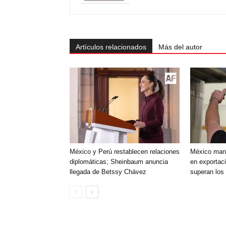
Artículos relacionados
Más del autor
México y Perú restablecen relaciones
México mant
diplomáticas; Sheinbaum anuncia
en exportac
llegada de Betssy Chávez
superan los