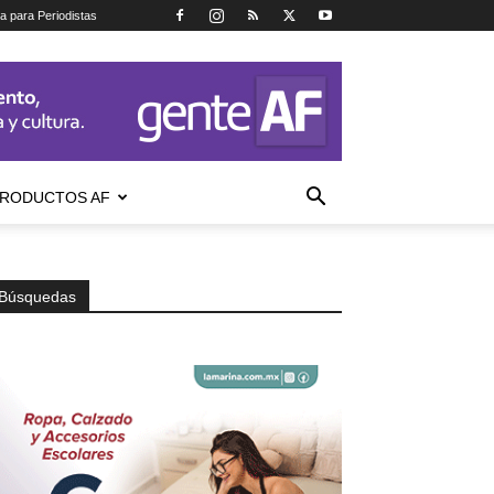
ca para Periodistas
RODUCTOS AF
Búsquedas