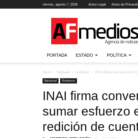
viernes, agosto 7, 2026
Aviso Legal
Aviso de Privacid
AFmedios
.-
Agencia
de
Noticias
PORTADA
ESTADO
POLÍTICA
Inicio
Nacional
Gobierno
INAI firma convenio con CCE 
Nacional
Gobierno
INAI firma conv
sumar esfuerzo e
redición de cuen