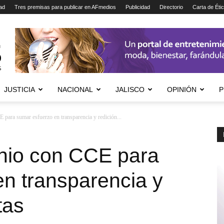
ad
Tres premisas para publicar en AFmedios
Publicidad
Directorio
Carta de Éti
JUSTICIA
NACIONAL
JALISCO
OPINIÓN
P
para sumar esfuerzo en transparencia y redición...
enio con CCE para
n transparencia y
tas