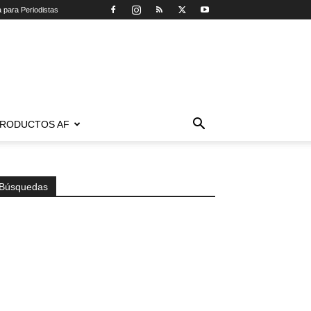
a para Periodistas
RODUCTOS AF
Búsquedas