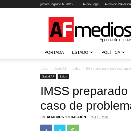
jueves, agosto 6, 2026
Aviso Legal
Aviso de Privacid
AFmedios
.-
Agencia
de
Noticias
PORTADA
ESTADO
POLÍTICA
Inicio
Salud AF
Salud
IMSS preparado para contingenc
Salud AF
Salud
IMSS preparado 
caso de problema
Por
AFMEDIOS / REDACCIÓN
-
Oct 13, 2011