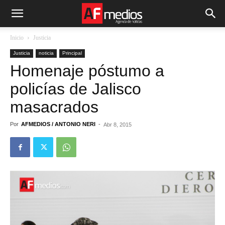
Inicio
Justicia
Justicia
noticia
Principal
Homenaje póstumo a
policías de Jalisco
masacrados
Por
AFMEDIOS / ANTONIO NERI
-
Abr 8, 2015