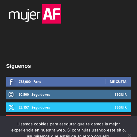
Síguenos
758,000
Fans
ME GUSTA
30,500
Seguidores
SEGUIR
25,157
Seguidores
SEGUIR
44,600
Suscriptores
SUSCRIBIRTE
Usamos cookies para asegurar que te damos la mejor
experiencia en nuestra web. Si continúas usando este sitio,
asumiremos que estás de acuerdo con ello.