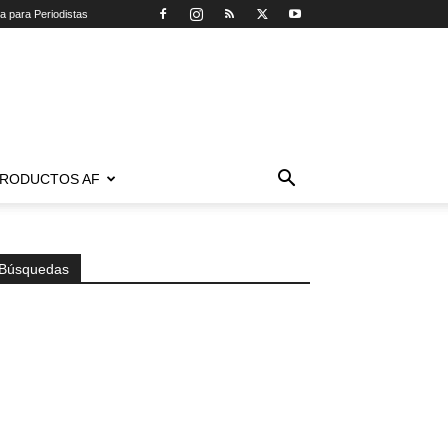
ca para Periodistas
RODUCTOS AF
Búsquedas