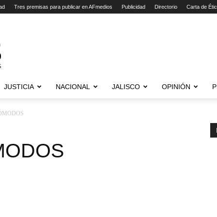
ad
Tres premisas para publicar en AFmedios
Publicidad
Directorio
Carta de Éti
JUSTICIA
NACIONAL
JALISCO
OPINIÓN
P
CÓMODOS
MODOS