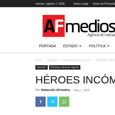
viernes, agosto 7, 2026
Aviso Legal
Aviso de Privacid
AFmedios
.-
Agencia
de
Noticias
PORTADA
ESTADO
POLÍTICA
Inicio
Opinión
Esteban Herrera Ugarte
HÉROES IN
Opinión
Esteban Herrera Ugarte
HÉROES INCÓ
Por
Redacción AFmedios
-
May 7, 2026