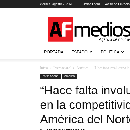
viernes, agosto 7, 2026
Aviso Legal
Aviso de Privacid
AFmedios
.-
Agencia
de
Noticias
PORTADA
ESTADO
POLÍTICA
Inicio
Internacional
América
“Hace falta involucrar a la
Internacional
América
“Hace falta invol
en la competitivi
América del Nort