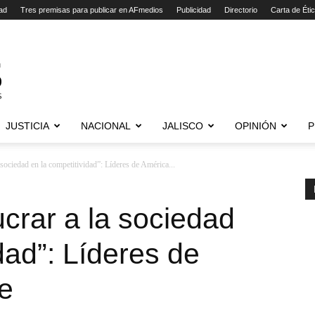
ad
Tres premisas para publicar en AFmedios
Publicidad
Directorio
Carta de Éti
JUSTICIA
NACIONAL
JALISCO
OPINIÓN
P
 sociedad en la competitividad”: Líderes de América...
ucrar a la sociedad
dad”: Líderes de
e