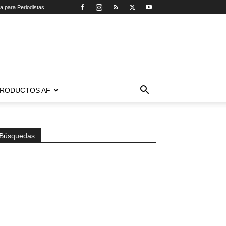
ca para Periodistas
RODUCTOS AF
Búsquedas