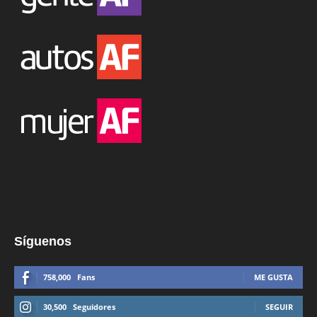
Síguenos
758,000
Fans
ME GUSTA
30,500
Seguidores
SEGUIR