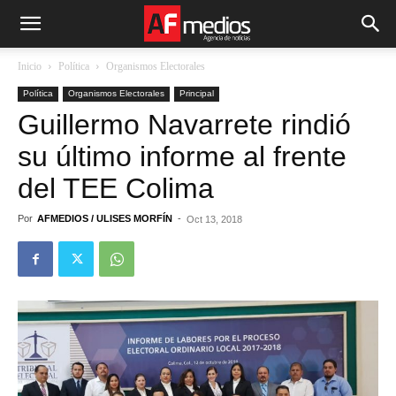
Inicio
Política
Organismos Electorales
Política
Organismos Electorales
Principal
Guillermo Navarrete rindió
su último informe al frente
del TEE Colima
Por
AFMEDIOS / ULISES MORFÍN
-
Oct 13, 2018