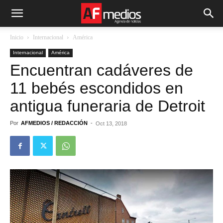
Inicio
Internacional
América
Internacional
América
Encuentran cadáveres de
11 bebés escondidos en
antigua funeraria de Detroit
Por
AFMEDIOS / REDACCIÓN
-
Oct 13, 2018