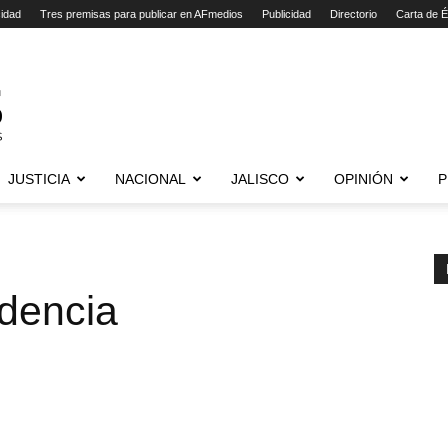
cidad
Tres premisas para publicar en AFmedios
Publicidad
Directorio
Carta de É
JUSTICIA
NACIONAL
JALISCO
OPINIÓN
P
ndencia