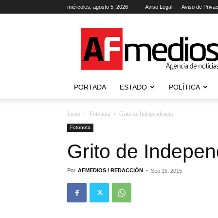
miércoles, agosto 5, 2026
Aviso Legal
Aviso de Priva
AFmedios
.-
Agencia
de
Noticias
PORTADA
ESTADO
POLÍTICA
Inicio
Fotonota
Grito de Independencia
Fotonota
Grito de Indepe
Por
AFMEDIOS / REDACCIÓN
-
Sep 15, 2015