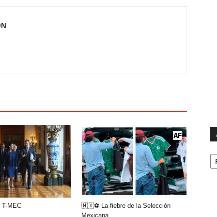
ÓN
Ar
l T-MEC
🇲🇽⚽ La fiebre de la Selección
Mexicana