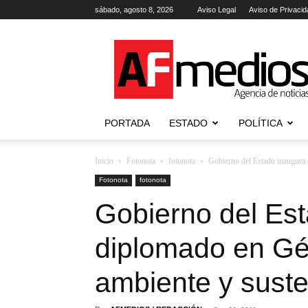
sábado, agosto 8, 2026
Aviso Legal
Aviso de Privacid
AFmedios
.-
Agencia
de
Noticias
PORTADA
ESTADO
POLÍTICA
Inicio
Fotonota
fotonota
Gobierno del Estado inaugura 
Fotonota
fotonota
Gobierno del Es
diplomado en Gé
ambiente y suste