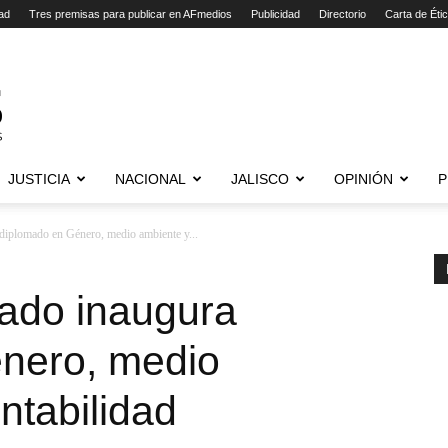
ad
Tres premisas para publicar en AFmedios
Publicidad
Directorio
Carta de Éti
JUSTICIA
NACIONAL
JALISCO
OPINIÓN
P
diplomado en Género, medio ambiente y...
tado inaugura
nero, medio
ntabilidad