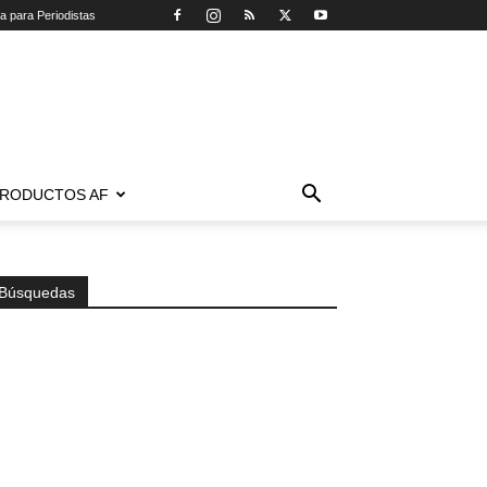
ca para Periodistas
RODUCTOS AF
Búsquedas