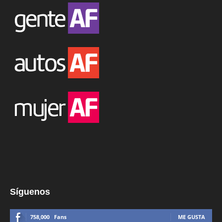
Síguenos
758,000
Fans
ME GUSTA