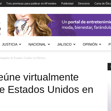
ad
Tres premisas para publicar en AFmedios
Publicidad
Directorio
Carta de Étic
JUSTICIA
NACIONAL
JALISCO
OPINIÓN
P
embajador de Estados Unidos en México
eúne virtualmente
e Estados Unidos en