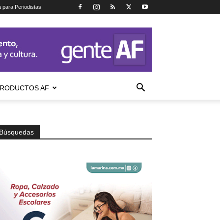
a para Periodistas
RODUCTOS AF
Búsquedas