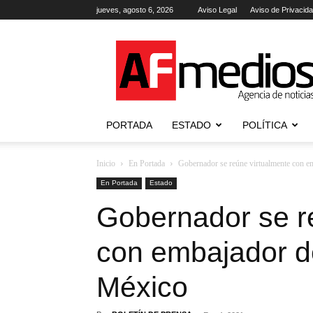
jueves, agosto 6, 2026
Aviso Legal
Aviso de Privacid
AFmedios
.-
Agencia
de
Noticias
PORTADA
ESTADO
POLÍTICA
Inicio
En Portada
Gobernador se reúne virtualmente con 
En Portada
Estado
Gobernador se r
con embajador d
México