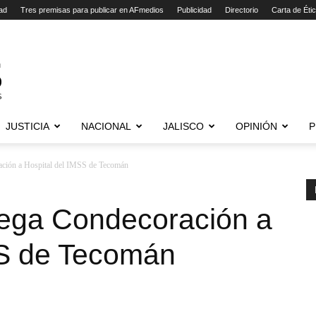
ad
Tres premisas para publicar en AFmedios
Publicidad
Directorio
Carta de Éti
JUSTICIA
NACIONAL
JALISCO
OPINIÓN
P
ación a Hospital del IMSS de Tecomán
ega Condecoración a
SS de Tecomán