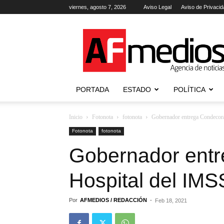
viernes, agosto 7, 2026
Aviso Legal
Aviso de Privacid
AFmedios
.-
Agencia
de
Noticias
PORTADA
ESTADO
POLÍTICA
Inicio
Fotonota
fotonota
Gobernador entrega Condecor
Fotonota
fotonota
Gobernador entr
Hospital del IM
Por
AFMEDIOS / REDACCIÓN
-
Feb 18, 2021