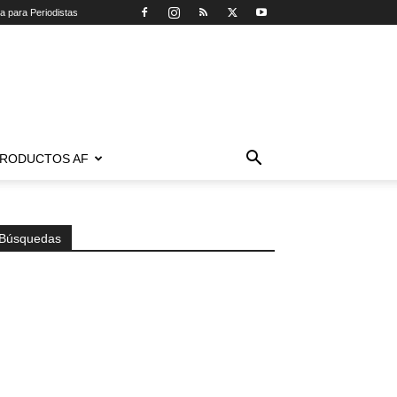
ca para Periodistas
RODUCTOS AF
Búsquedas