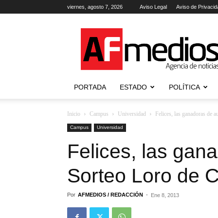
viernes, agosto 7, 2026
Aviso Legal
Aviso de Privacid
AFmedios
.-
Agencia
de
Noticias
PORTADA
ESTADO
POLÍTICA
Inicio
Campus
Universidad
Felices, las ganadoras de 
Campus
Universidad
Felices, las gan
Sorteo Loro de 
Por
AFMEDIOS / REDACCIÓN
-
Ene 8, 2013