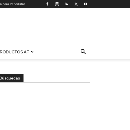
ca para Periodistas
RODUCTOS AF
Búsquedas