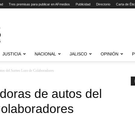
ad
Tres premisas para publicar en AFmedios
Publicidad
Directorio
Carta de Éti
JUSTICIA
NACIONAL
JALISCO
OPINIÓN
P
autos del Sorteo Loro de Colaboradores
adoras de autos del
Colaboradores