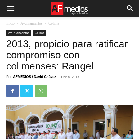
Inicio
Ayuntamientos
Colima
Ayuntamientos
Colima
2013, propicio para ratificar
compromiso con
colimenses: Rangel
Por
AFMEDIOS / David Chávez
-
Ene 8, 2013