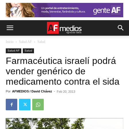
Inicio
Salud AF
Salud
Salud AF
Salud
Farmacéutica israelí podrá
vender genérico de
medicamento contra el sida
Por
AFMEDIOS / David Chávez
-
Feb 20, 2013