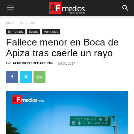
Inicio
En Portada
En Portada
Estado
Municipios
Fallece menor en Boca de
Apiza tras caerle un rayo
Por
AFMEDIOS / REDACCIÓN
-
Jul 30, 2017