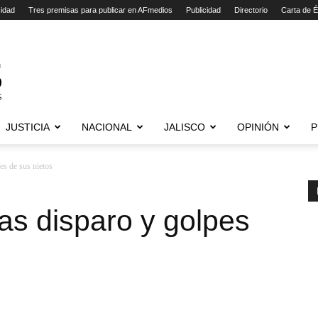
cidad
Tres premisas para publicar en AFmedios
Publicidad
Directorio
Carta de É
JUSTICIA
NACIONAL
JALISCO
OPINIÓN
P
es de sus nietos
ras disparo y golpes