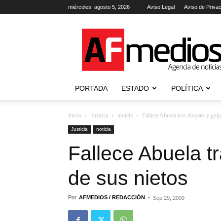
miércoles, agosto 5, 2026
Aviso Legal
Aviso de Priva
AFmedios
.-
Agencia
de
Noticias
PORTADA
ESTADO
POLÍTICA
Inicio
Justicia
noticia
Fallece Abuela tras disparo y golp
Justicia
noticia
Fallece Abuela t
de sus nietos
Por
AFMEDIOS / REDACCIÓN
-
Sep 29, 2009