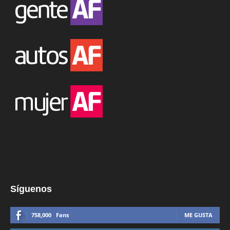
Síguenos
758,000
Fans
ME GUSTA