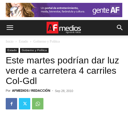
Inicio
Estado
Gobierno y Política
Estado
Gobierno y Política
Este martes podrían dar luz
verde a carretera 4 carriles
Col-Gdl
Por
AFMEDIOS / REDACCIÓN
-
Sep 28, 2010