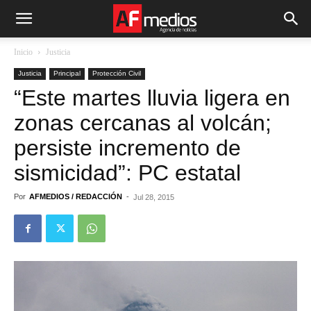
Inicio
Justicia
Justicia
Principal
Protección Civil
“Este martes lluvia ligera en
zonas cercanas al volcán;
persiste incremento de
sismicidad”: PC estatal
Por
AFMEDIOS / REDACCIÓN
-
Jul 28, 2015